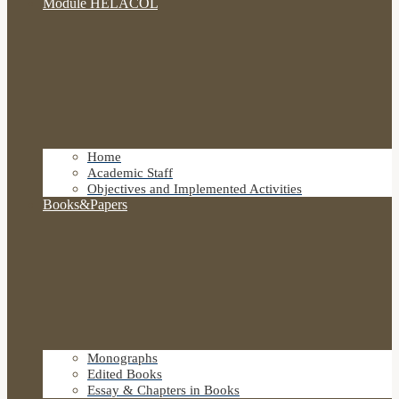
Module HELACOL
Home
Academic Staff
Objectives and Implemented Activities
Books&Papers
Monographs
Edited Books
Essay & Chapters in Books