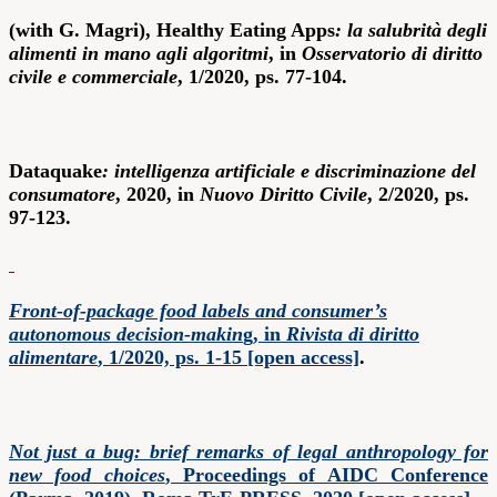
(with G. Magri), Healthy Eating Apps
: la salubrità degli
alimenti in mano agli algoritmi
, in
Osservatorio di diritto
civile e commerciale
, 1/2020, ps. 77-104.
Dataquake
: intelligenza artificiale e discriminazione del
consumatore
, 2020, in
Nuovo Diritto Civile
, 2/2020, ps.
97-123.
Front-of-package food labels and consumer’s
autonomous decision-makin
g, in
Rivista di diritto
alimentare
, 1/2020, ps. 1-15 [open access]
.
Not just a bug: brief remarks of legal anthropology for
new food choices
, Proceedings of AIDC Conference