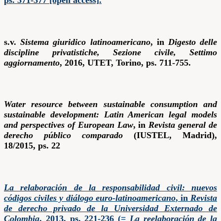
ps. 371-377 [open access].
s.v.
Sistema giuridico latinoamericano
, in
Digesto delle
discipline privatistiche, Sezione civile, Settimo
aggiornamento
, 2016, UTET, Torino, ps. 711-755.
Water resource between sustainable consumption and
sustainable development: Latin American legal models
and perspectives of European Law
, in
Revista general de
derecho público comparado
(IUSTEL, Madrid),
18/2015, ps. 22
La relaboración de la responsabilidad civil: nuevos
códigos civiles y diálogo euro-latinoamericano
, in
Revista
de derecho privado de la Universidad Externado de
Colombia
, 2013, ps. 221-236 (=
La reelaboración de la