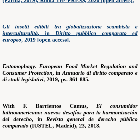
(Parma, 2019), Roma TrE-PRESS, 2020 [open access].
Gli insetti edibili tra globalizzazione scambista e
interculturalità
, in
Diritto pubblico comparato ed
europeo
, 2019 [open access].
Entomophagy. European Food Market Regulation and
Consumer Protection
, in
Annuario di diritto comparato e
di studi legislativi
, 2019, ps. 861-885.
With F. Barrientos Camus,
El consumidor
latinoamericano: nuevos desafíos para la harmonización
del derecho
, in
Revista general de derecho público
comparado
(IUSTEL, Madrid), 23, 2018.