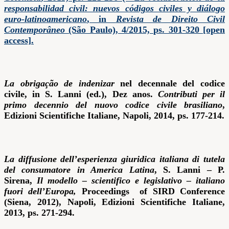
responsabilidad civil: nuevos códigos civiles y diálogo
euro-latinoamericano
, in
Revista de Direito Civil
Contemporâneo
(São Paulo), 4/2015, ps. 301-320 [open
access].
La
obrigação de indenizar
nel decennale del codice
civile, in S. Lanni (ed.), Dez anos.
Contributi per il
primo decennio del nuovo codice civile brasiliano
,
Edizioni Scientifiche Italiane, Napoli, 2014, ps. 177-214.
La diffusione dell’esperienza giuridica italiana di tutela
del consumatore in America Latina
, S. Lanni – P.
Sirena,
Il modello – scientifico e legislativo – italiano
fuori dell’Europa,
Proceedings of SIRD Conference
(Siena, 2012), Napoli, Edizioni Scientifiche Italiane,
2013, ps. 271-294.