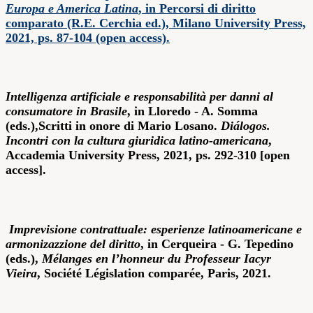
Europa e America Latina
, in Percorsi di diritto
comparato (R.E. Cerchia ed.), Milano University Press,
2021, ps. 87-104 (open access).
Intelligenza artificiale e responsabilità per danni al
consumatore in Brasile
, in
Lloredo - A. Somma
(eds.),
Scritti in onore di Mario Losano.
Diálogos.
Incontri con la cultura giuridica latino-americana
,
Accademia University Press, 2021, ps. 292-310 [open
access].
Imprevisione contrattuale: esperienze latinoamericane e
armonizazzione del diritto
, in
Cerqueira - G. Tepedino
(eds.),
Mélanges en l’honneur du Professeur Iacyr
Vieira
, Société Législation comparée, Paris, 2021.