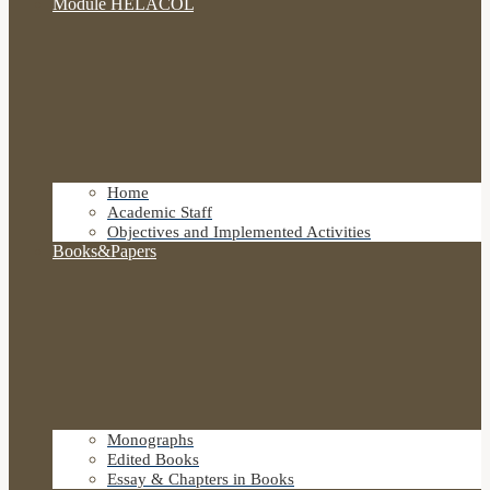
Module HELACOL
Home
Academic Staff
Objectives and Implemented Activities
Books&Papers
Monographs
Edited Books
Essay & Chapters in Books