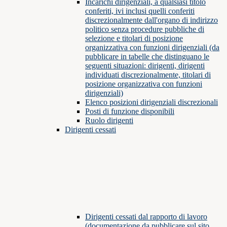
Incarichi dirigenziali, a qualsiasi titolo
conferiti, ivi inclusi quelli conferiti
discrezionalmente dall'organo di indirizzo
politico senza procedure pubbliche di
selezione e titolari di posizione
organizzativa con funzioni dirigenziali (da
pubblicare in tabelle che distinguano le
seguenti situazioni: dirigenti, dirigenti
individuati discrezionalmente, titolari di
posizione organizzativa con funzioni
dirigenziali)
Elenco posizioni dirigenziali discrezionali
Posti di funzione disponibili
Ruolo dirigenti
Dirigenti cessati
Dirigenti cessati dal rapporto di lavoro
(documentazione da pubblicare sul sito