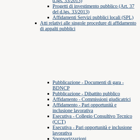
d.lgs. 33/2013)
Progetti di investimento pubblico (Art. 37
del d.lgs. 33/2013)
Affidamenti Servizi pubblici locali (SPL)
Atti relativi alle singole procedure di affidamento
di appalti pubblici
Pubblicazione - Documenti di gara -
BDNCP
Pubblicazione - Dibattito pubblico
Affidamento - Commissioni giudicatrici
Affidamento - Pari opportunità e
inclusione lavorativa
Esecutiva - Collegio Consultivo Tecnico
(CCT)
Esecutiva - Pari opportunità e inclusione
lavorativa
Sponsorizzazioni