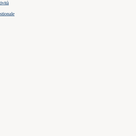
ività
stionale