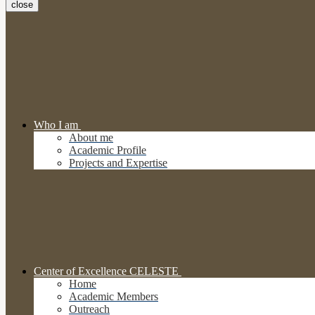
close
Who I am
About me
Academic Profile
Projects and Expertise
Center of Excellence CELESTE
Home
Academic Members
Outreach