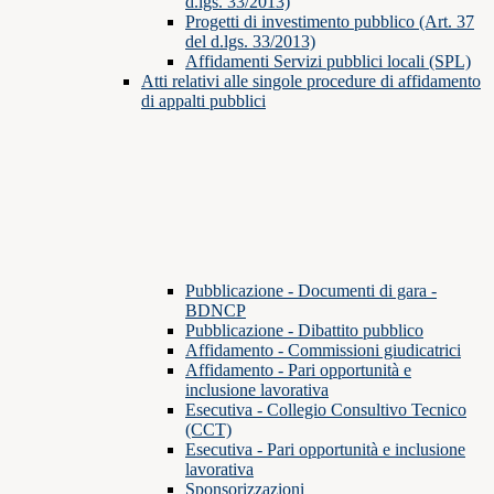
d.lgs. 33/2013)
Progetti di investimento pubblico (Art. 37
del d.lgs. 33/2013)
Affidamenti Servizi pubblici locali (SPL)
Atti relativi alle singole procedure di affidamento
di appalti pubblici
Pubblicazione - Documenti di gara -
BDNCP
Pubblicazione - Dibattito pubblico
Affidamento - Commissioni giudicatrici
Affidamento - Pari opportunità e
inclusione lavorativa
Esecutiva - Collegio Consultivo Tecnico
(CCT)
Esecutiva - Pari opportunità e inclusione
lavorativa
Sponsorizzazioni