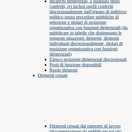
Incarichi dirigenziali, a qualsiasi titolo
conferiti, ivi inclusi quelli conferiti
discrezionalmente dall'organo di indirizzo
politico senza procedure pubbliche di
selezione e titolari di posizione
organizzativa con funzioni dirigenziali (da
pubblicare in tabelle che distinguano le
seguenti situazioni: dirigenti, dirigenti
individuati discrezionalmente, titolari di
posizione organizzativa con funzioni
dirigenziali)
Elenco posizioni dirigenziali discrezionali
Posti di funzione disponibili
Ruolo dirigenti
Dirigenti cessati
Dirigenti cessati dal rapporto di lavoro
(documentazione da pubblicare sul sito