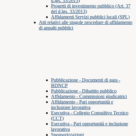
d.lgs. 33/2013)
Progetti di investimento pubblico (Art. 37
del d.lgs. 33/2013)
Affidamenti Servizi pubblici locali (SPL)
Atti relativi alle singole procedure di affidamento
di appalti pubblici
Pubblicazione - Documenti di gara -
BDNCP
Pubblicazione - Dibattito pubblico
Affidamento - Commissioni giudicatrici
Affidamento - Pari opportunità e
inclusione lavorativa
Esecutiva - Collegio Consultivo Tecnico
(CCT)
Esecutiva - Pari opportunità e inclusione
lavorativa
Sponsorizzazioni