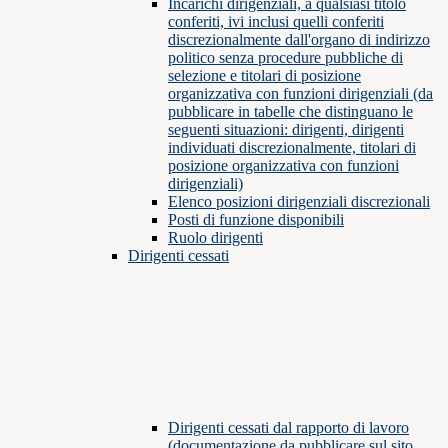
Incarichi dirigenziali, a qualsiasi titolo
conferiti, ivi inclusi quelli conferiti
discrezionalmente dall'organo di indirizzo
politico senza procedure pubbliche di
selezione e titolari di posizione
organizzativa con funzioni dirigenziali (da
pubblicare in tabelle che distinguano le
seguenti situazioni: dirigenti, dirigenti
individuati discrezionalmente, titolari di
posizione organizzativa con funzioni
dirigenziali)
Elenco posizioni dirigenziali discrezionali
Posti di funzione disponibili
Ruolo dirigenti
Dirigenti cessati
Dirigenti cessati dal rapporto di lavoro
(documentazione da pubblicare sul sito