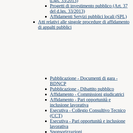
d.lgs. 33/2013)
Progetti di investimento pubblico (Art. 37
del d.lgs. 33/2013)
Affidamenti Servizi pubblici locali (SPL)
Atti relativi alle singole procedure di affidamento
di appalti pubblici
Pubblicazione - Documenti di gara -
BDNCP
Pubblicazione - Dibattito pubblico
Affidamento - Commissioni giudicatrici
Affidamento - Pari opportunità e
inclusione lavorativa
Esecutiva - Collegio Consultivo Tecnico
(CCT)
Esecutiva - Pari opportunità e inclusione
lavorativa
Sponsorizzazioni