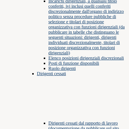
Incarichi dirigenziali, a qualsiasi titolo
conferiti, ivi inclusi quelli conferiti
discrezionalmente dall'organo di indirizzo
politico senza procedure pubbliche di
selezione e titolari di posizione
organizzativa con funzioni dirigenziali (da
pubblicare in tabelle che distinguano le
seguenti situazioni: dirigenti, dirigenti
individuati discrezionalmente, titolari di
posizione organizzativa con funzioni
dirigenziali)
Elenco posizioni dirigenziali discrezionali
Posti di funzione disponibili
Ruolo dirigenti
Dirigenti cessati
Dirigenti cessati dal rapporto di lavoro
(documentazione da pubblicare sul sito