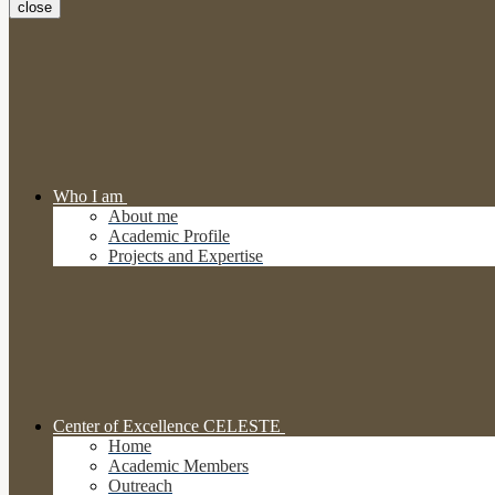
close
Who I am
About me
Academic Profile
Projects and Expertise
Center of Excellence CELESTE
Home
Academic Members
Outreach