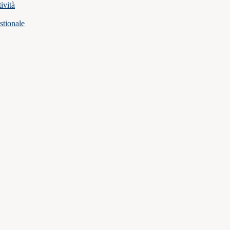
ività
stionale