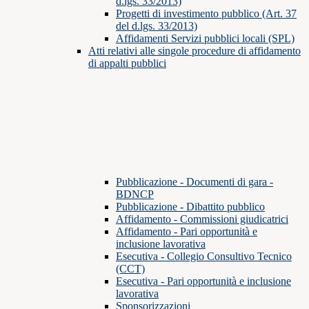
d.lgs. 33/2013)
Progetti di investimento pubblico (Art. 37
del d.lgs. 33/2013)
Affidamenti Servizi pubblici locali (SPL)
Atti relativi alle singole procedure di affidamento
di appalti pubblici
Pubblicazione - Documenti di gara -
BDNCP
Pubblicazione - Dibattito pubblico
Affidamento - Commissioni giudicatrici
Affidamento - Pari opportunità e
inclusione lavorativa
Esecutiva - Collegio Consultivo Tecnico
(CCT)
Esecutiva - Pari opportunità e inclusione
lavorativa
Sponsorizzazioni