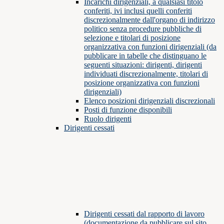
Incarichi dirigenziali, a qualsiasi titolo
conferiti, ivi inclusi quelli conferiti
discrezionalmente dall'organo di indirizzo
politico senza procedure pubbliche di
selezione e titolari di posizione
organizzativa con funzioni dirigenziali (da
pubblicare in tabelle che distinguano le
seguenti situazioni: dirigenti, dirigenti
individuati discrezionalmente, titolari di
posizione organizzativa con funzioni
dirigenziali)
Elenco posizioni dirigenziali discrezionali
Posti di funzione disponibili
Ruolo dirigenti
Dirigenti cessati
Dirigenti cessati dal rapporto di lavoro
(documentazione da pubblicare sul sito