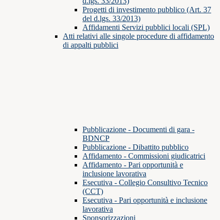
d.lgs. 33/2013)
Progetti di investimento pubblico (Art. 37
del d.lgs. 33/2013)
Affidamenti Servizi pubblici locali (SPL)
Atti relativi alle singole procedure di affidamento
di appalti pubblici
Pubblicazione - Documenti di gara -
BDNCP
Pubblicazione - Dibattito pubblico
Affidamento - Commissioni giudicatrici
Affidamento - Pari opportunità e
inclusione lavorativa
Esecutiva - Collegio Consultivo Tecnico
(CCT)
Esecutiva - Pari opportunità e inclusione
lavorativa
Sponsorizzazioni