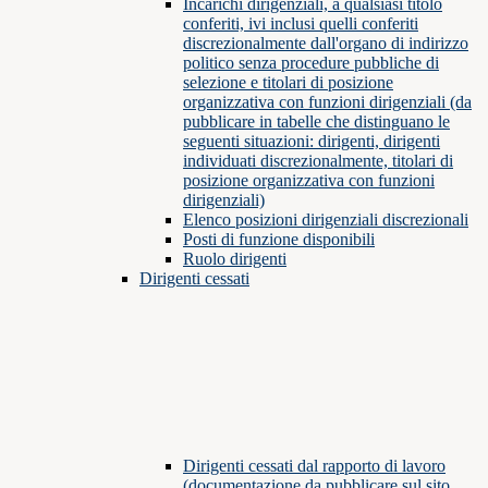
Incarichi dirigenziali, a qualsiasi titolo
conferiti, ivi inclusi quelli conferiti
discrezionalmente dall'organo di indirizzo
politico senza procedure pubbliche di
selezione e titolari di posizione
organizzativa con funzioni dirigenziali (da
pubblicare in tabelle che distinguano le
seguenti situazioni: dirigenti, dirigenti
individuati discrezionalmente, titolari di
posizione organizzativa con funzioni
dirigenziali)
Elenco posizioni dirigenziali discrezionali
Posti di funzione disponibili
Ruolo dirigenti
Dirigenti cessati
Dirigenti cessati dal rapporto di lavoro
(documentazione da pubblicare sul sito