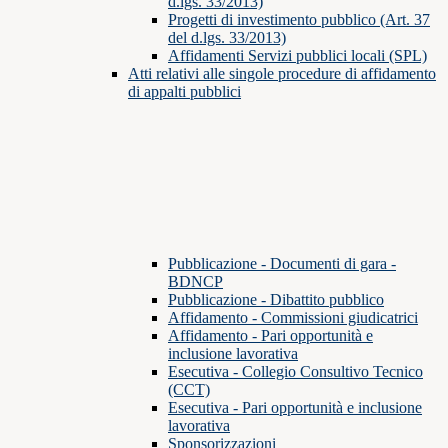
d.lgs. 33/2013)
Progetti di investimento pubblico (Art. 37
del d.lgs. 33/2013)
Affidamenti Servizi pubblici locali (SPL)
Atti relativi alle singole procedure di affidamento
di appalti pubblici
Pubblicazione - Documenti di gara -
BDNCP
Pubblicazione - Dibattito pubblico
Affidamento - Commissioni giudicatrici
Affidamento - Pari opportunità e
inclusione lavorativa
Esecutiva - Collegio Consultivo Tecnico
(CCT)
Esecutiva - Pari opportunità e inclusione
lavorativa
Sponsorizzazioni