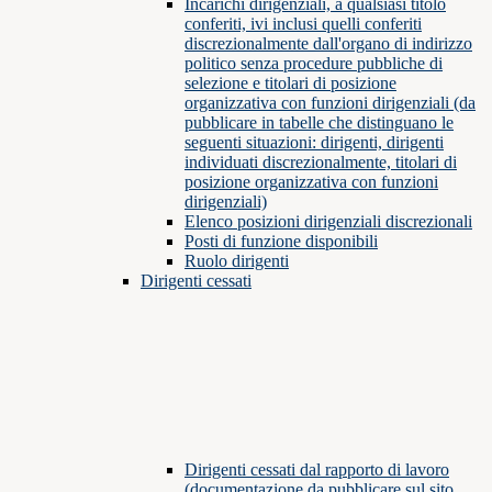
Incarichi dirigenziali, a qualsiasi titolo
conferiti, ivi inclusi quelli conferiti
discrezionalmente dall'organo di indirizzo
politico senza procedure pubbliche di
selezione e titolari di posizione
organizzativa con funzioni dirigenziali (da
pubblicare in tabelle che distinguano le
seguenti situazioni: dirigenti, dirigenti
individuati discrezionalmente, titolari di
posizione organizzativa con funzioni
dirigenziali)
Elenco posizioni dirigenziali discrezionali
Posti di funzione disponibili
Ruolo dirigenti
Dirigenti cessati
Dirigenti cessati dal rapporto di lavoro
(documentazione da pubblicare sul sito