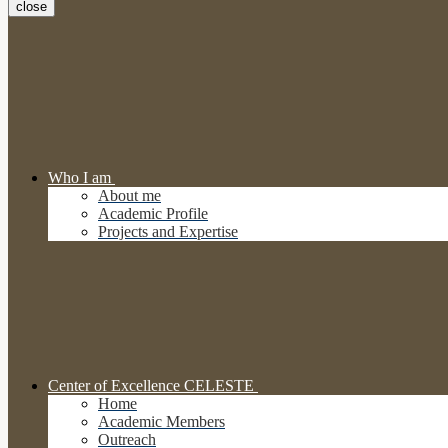
close
Who I am
About me
Academic Profile
Projects and Expertise
Center of Excellence CELESTE
Home
Academic Members
Outreach