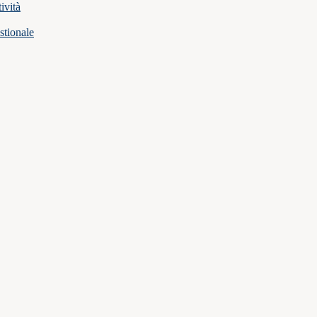
ività
stionale