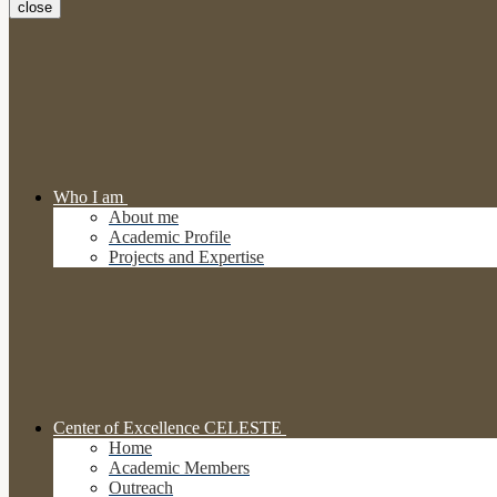
close
Who I am
About me
Academic Profile
Projects and Expertise
Center of Excellence CELESTE
Home
Academic Members
Outreach