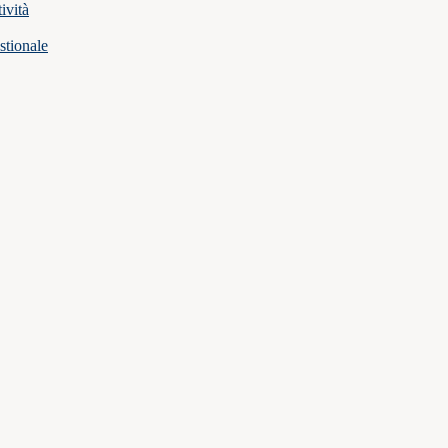
ività
stionale