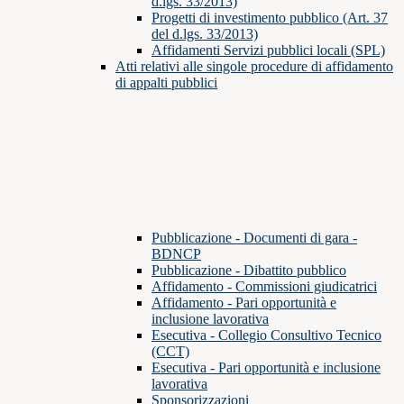
d.lgs. 33/2013)
Progetti di investimento pubblico (Art. 37
del d.lgs. 33/2013)
Affidamenti Servizi pubblici locali (SPL)
Atti relativi alle singole procedure di affidamento
di appalti pubblici
Pubblicazione - Documenti di gara -
BDNCP
Pubblicazione - Dibattito pubblico
Affidamento - Commissioni giudicatrici
Affidamento - Pari opportunità e
inclusione lavorativa
Esecutiva - Collegio Consultivo Tecnico
(CCT)
Esecutiva - Pari opportunità e inclusione
lavorativa
Sponsorizzazioni