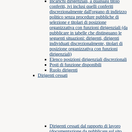
Incarichi dirigenziali, a qualsiasi titolo
conferiti, ivi inclusi quelli conferiti
discrezionalmente dall'organo di indirizzo
politico senza procedure pubbliche di
selezione e titolari di posizione
organizzativa con funzioni dirigenziali (da
pubblicare in tabelle che distinguano le
seguenti situazioni: dirigenti, dirigenti
individuati discrezionalmente, titolari di
posizione organizzativa con funzioni
dirigenziali)
Elenco posizioni dirigenziali discrezionali
Posti di funzione disponibili
Ruolo dirigenti
Dirigenti cessati
Dirigenti cessati dal rapporto di lavoro
(documentazione da pubblicare sul sito