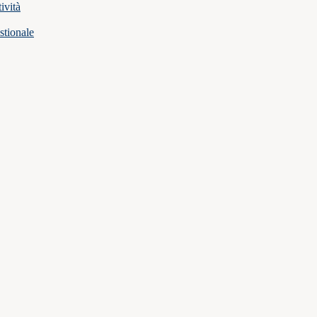
ività
stionale