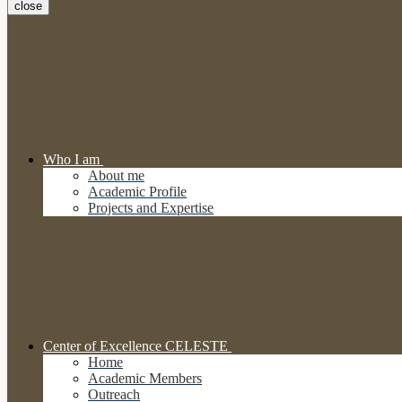
close
Who I am
About me
Academic Profile
Projects and Expertise
Center of Excellence CELESTE
Home
Academic Members
Outreach