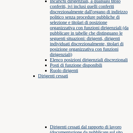
Incarichi dirigenziali, a qualsiasi titolo
conferiti, ivi inclusi quelli conferiti
discrezionalmente dall'organo di indirizzo
politico senza procedure pubbliche di
selezione e titolari di posizione
organizzativa con funzioni dirigenziali (da
pubblicare in tabelle che distinguano le
seguenti situazioni: dirigenti, dirigenti
individuati discrezionalmente, titolari di
posizione organizzativa con funzioni
dirigenziali)
Elenco posizioni dirigenziali discrezionali
Posti di funzione disponibili
Ruolo dirigenti
Dirigenti cessati
Dirigenti cessati dal rapporto di lavoro
(documentazione da pubblicare sul sito