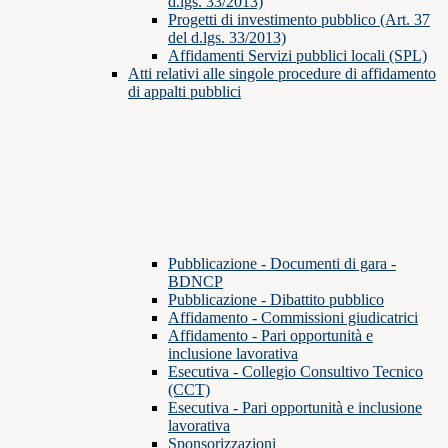
d.lgs. 33/2013)
Progetti di investimento pubblico (Art. 37
del d.lgs. 33/2013)
Affidamenti Servizi pubblici locali (SPL)
Atti relativi alle singole procedure di affidamento
di appalti pubblici
Pubblicazione - Documenti di gara -
BDNCP
Pubblicazione - Dibattito pubblico
Affidamento - Commissioni giudicatrici
Affidamento - Pari opportunità e
inclusione lavorativa
Esecutiva - Collegio Consultivo Tecnico
(CCT)
Esecutiva - Pari opportunità e inclusione
lavorativa
Sponsorizzazioni