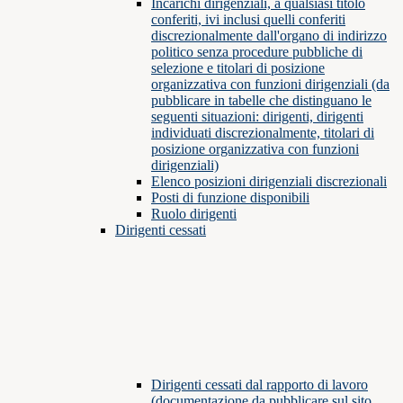
Incarichi dirigenziali, a qualsiasi titolo
conferiti, ivi inclusi quelli conferiti
discrezionalmente dall'organo di indirizzo
politico senza procedure pubbliche di
selezione e titolari di posizione
organizzativa con funzioni dirigenziali (da
pubblicare in tabelle che distinguano le
seguenti situazioni: dirigenti, dirigenti
individuati discrezionalmente, titolari di
posizione organizzativa con funzioni
dirigenziali)
Elenco posizioni dirigenziali discrezionali
Posti di funzione disponibili
Ruolo dirigenti
Dirigenti cessati
Dirigenti cessati dal rapporto di lavoro
(documentazione da pubblicare sul sito