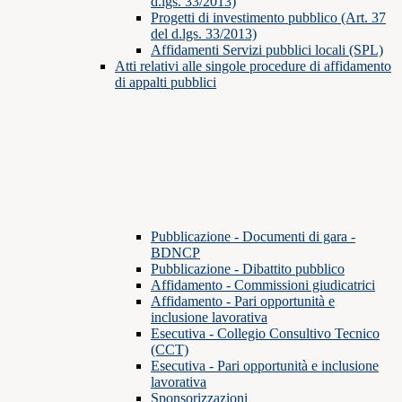
d.lgs. 33/2013)
Progetti di investimento pubblico (Art. 37
del d.lgs. 33/2013)
Affidamenti Servizi pubblici locali (SPL)
Atti relativi alle singole procedure di affidamento
di appalti pubblici
Pubblicazione - Documenti di gara -
BDNCP
Pubblicazione - Dibattito pubblico
Affidamento - Commissioni giudicatrici
Affidamento - Pari opportunità e
inclusione lavorativa
Esecutiva - Collegio Consultivo Tecnico
(CCT)
Esecutiva - Pari opportunità e inclusione
lavorativa
Sponsorizzazioni