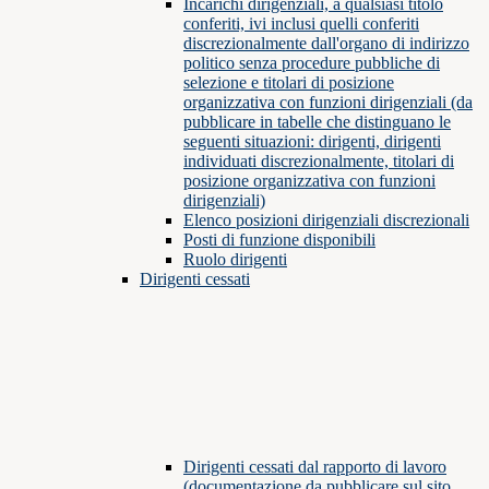
Incarichi dirigenziali, a qualsiasi titolo
conferiti, ivi inclusi quelli conferiti
discrezionalmente dall'organo di indirizzo
politico senza procedure pubbliche di
selezione e titolari di posizione
organizzativa con funzioni dirigenziali (da
pubblicare in tabelle che distinguano le
seguenti situazioni: dirigenti, dirigenti
individuati discrezionalmente, titolari di
posizione organizzativa con funzioni
dirigenziali)
Elenco posizioni dirigenziali discrezionali
Posti di funzione disponibili
Ruolo dirigenti
Dirigenti cessati
Dirigenti cessati dal rapporto di lavoro
(documentazione da pubblicare sul sito