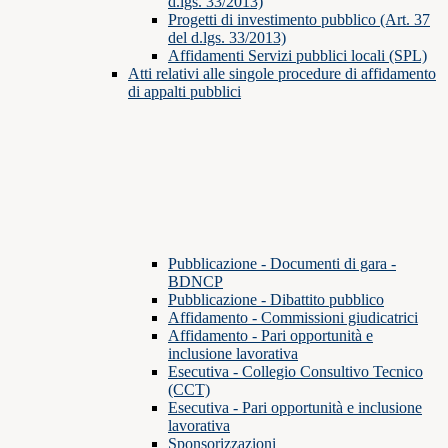
d.lgs. 33/2013)
Progetti di investimento pubblico (Art. 37
del d.lgs. 33/2013)
Affidamenti Servizi pubblici locali (SPL)
Atti relativi alle singole procedure di affidamento
di appalti pubblici
Pubblicazione - Documenti di gara -
BDNCP
Pubblicazione - Dibattito pubblico
Affidamento - Commissioni giudicatrici
Affidamento - Pari opportunità e
inclusione lavorativa
Esecutiva - Collegio Consultivo Tecnico
(CCT)
Esecutiva - Pari opportunità e inclusione
lavorativa
Sponsorizzazioni