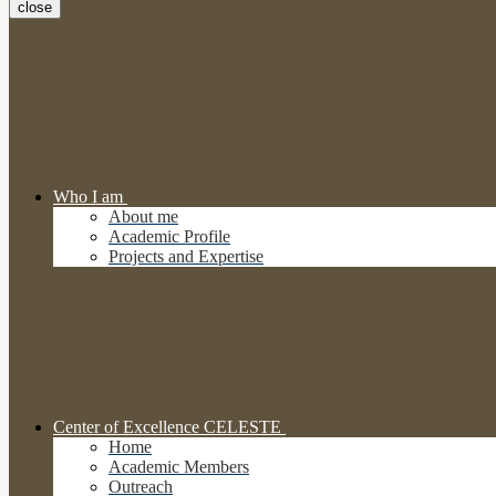
close
Who I am
About me
Academic Profile
Projects and Expertise
Center of Excellence CELESTE
Home
Academic Members
Outreach