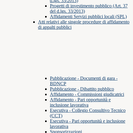
d.lgs. 33/2013)
Progetti di investimento pubblico (Art. 37
del d.lgs. 33/2013)
Affidamenti Servizi pubblici locali (SPL)
Atti relativi alle singole procedure di affidamento
di appalti pubblici
Pubblicazione - Documenti di gara -
BDNCP
Pubblicazione - Dibattito pubblico
Affidamento - Commissioni giudicatrici
Affidamento - Pari opportunità e
inclusione lavorativa
Esecutiva - Collegio Consultivo Tecnico
(CCT)
Esecutiva - Pari opportunità e inclusione
lavorativa
Sponsorizzazioni