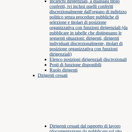
Incarichi dirigenziali, a qualsiasi titolo
conferiti, ivi inclusi quelli conferiti
discrezionalmente dall'organo di indirizzo
politico senza procedure pubbliche di
selezione e titolari di posizione
organizzativa con funzioni dirigenziali (da
pubblicare in tabelle che distinguano le
seguenti situazioni: dirigenti, dirigenti
individuati discrezionalmente, titolari di
posizione organizzativa con funzioni
dirigenziali)
Elenco posizioni dirigenziali discrezionali
Posti di funzione disponibili
Ruolo dirigenti
Dirigenti cessati
Dirigenti cessati dal rapporto di lavoro
(documentazione da pubblicare sul sito